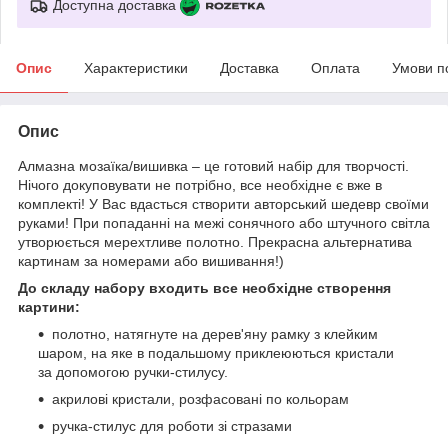
Доступна доставка
Опис
Характеристики
Доставка
Оплата
Умови п
Опис
Алмазна мозаїка/вишивка – це готовий набір для творчості.
Нічого докуповувати не потрібно, все необхідне є вже в
комплекті! У Вас вдасться створити авторський шедевр своїми
руками! При попаданні на межі сонячного або штучного світла
утворюється мерехтливе полотно. Прекрасна альтернатива
картинам за номерами або вишивання!)
До складу набору входить все необхідне створення
картини:
полотно, натягнуте на дерев'яну рамку з клейким
шаром, на яке в подальшому приклеюються кристали
за допомогою ручки-стилусу.
акрилові кристали, розфасовані по кольорам
ручка-стилус для роботи зі стразами