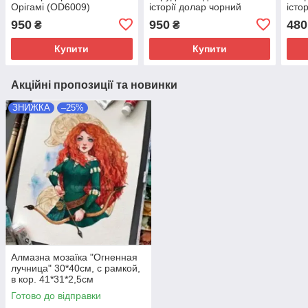
Орігамі (OD6009)
історії долар чорний
істо
40х80 см Орігамі
(OD
950
950
480
₴
₴
(OD3287)
Купити
Купити
Акційні пропозиції та новинки
ЗНИЖКА
–25%
Алмазна мозаїка "Огненная
лучница" 30*40см, с рамкой,
в кор. 41*31*2,5см
Готово до відправки