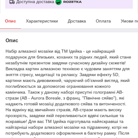
Доступна доставка
Опис
Характеристики
Доставка
Оплата
Умови п
Опис
Набір алмазної мозаїки від ТМ Ідейка - це найкращий
подарунок для близьких, коханих та рідних людей, який стане
незабутнім презентом завдяки сучасному дизайну сюжетів!
Викладка картин алмазною технікою є чудовим заняттям для
зняття стресу, медитації та релаксу. Завдяки ефекту 5D,
картини мають дивовижний, чаруючий об’ємний вигляд, який
поглиблюється за допомогою огранювання кожного
камінчика. Також у даному наборі присутні голограмні АВ-
стрази (АВ - Aurora Boreale, з франц. "Північне сяйво"), які
надають готовій мозаїці додаткового сяйва та витонченості.
На відміну від звичайних стразів, АВ-стрази мають високу
прозорість, завдяки якій переливаються вдвічі сильніше та
яскравіше! Для вас ТМ Ідейка підготувала найяскравіші та
найгарніші набори алмазної мозаїки на підрамнику, котрі не
потребують додаткового оформлення в багетну рамку. Після