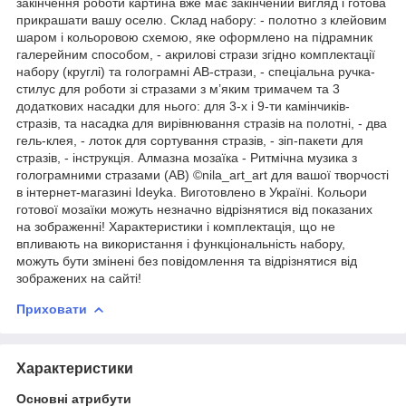
закінчення роботи картина вже має закінчений вигляд і готова
прикрашати вашу оселю. Склад набору: - полотно з клейовим
шаром і кольоровою схемою, яке оформлено на підрамник
галерейним способом, - акрилові стрази згідно комплектації
набору (круглі) та голограмні АВ-стрази, - спеціальна ручка-
стилус для роботи зі стразами з м’яким тримачем та 3
додаткових насадки для нього: для 3-х і 9-ти камінчиків-
стразів, та насадка для вирівнювання стразів на полотні, - два
гель-клея, - лоток для сортування стразів, - зіп-пакети для
стразів, - інструкція. Алмазна мозаїка - Ритмічна музика з
голограмними стразами (АВ) ©nila_art_art для вашої творчості
в інтернет-магазині Ideyka. Виготовлено в Україні. Кольори
готової мозаїки можуть незначно відрізнятися від показаних
на зображенні! Характеристики і комплектація, що не
впливають на використання і функціональність набору,
можуть бути змінені без повідомлення та відрізнятися від
зображених на сайті!
Приховати
Характеристики
Основні атрибути