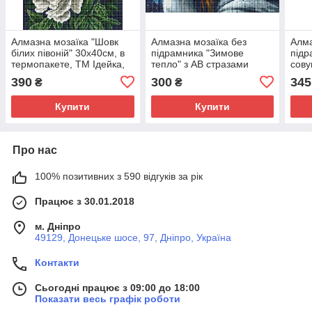
Алмазна мозаїка "Шовк
Алмазна мозаїка без
Алма
білиx півоній" 30х40см, в
підрамника "Зимове
підр
термопакете, ТМ Ідейка,
тепло" з АВ стразами
сову
Україна
30х40см, в термопакеті,
терм
390
300
345
₴
₴
ТМ Ідейка, Україна
Укра
Купити
Купити
Про нас
100% позитивних з 590 відгуків за рік
Працює з 30.01.2018
м. Дніпро
49129, Донецьке шосе, 97, Дніпро, Україна
Контакти
Сьогодні працює з 09:00 до 18:00
Показати весь графік роботи