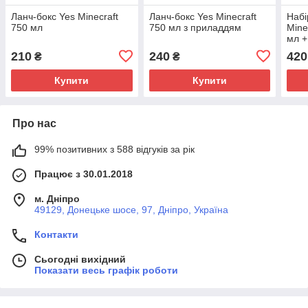
Ланч-бокс Yes Minecraft
Ланч-бокс Yes Minecraft
Набі
750 мл
750 мл з приладдям
Mine
мл +
(708
210
240
420
₴
₴
Купити
Купити
Про нас
99% позитивних з 588 відгуків за рік
Працює з 30.01.2018
м. Дніпро
49129, Донецьке шосе, 97, Дніпро, Україна
Контакти
Сьогодні вихідний
Показати весь графік роботи