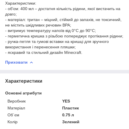
Характеристики:
- об'єм: 400 мл – достатня кількість рідини, якої вистачить на
довго;
- матеріал: тритан – міцний, стійкий до запахів, не токсичний,
не містить шкідливих речовин BPA;
- витримує температуру напоїв від 0°С до 90°С;
- герметична кришка з різьбою попереджує протікання рідини;
- ручка-петля та гумові вставки на кришці для зручного
використання і перенесення пляшки;
- яскравий та стильний дизайн Minecraft.
Приховати
Характеристики
Основні атрибути
Виробник
YES
Матеріал
Пластик
Об`єм
0.75 л
Колір
Зелений