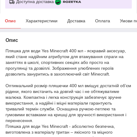
Доступна доставка
Опис
Характеристики
Доставка
Оплата
Умови п
Опис
Пляшка для води Yes Minecraft 400 мл - яскравий аксесуар,
який стане надійним атрибутом для втамування спраги на
заняттях в школі, спортивних секціях або просто на
прогулянці та дозвіллі. Зображення улюблених героїв
дозволить зануритись в захоплюючий світ Minecraft.
Оптимальний розмір пляшечки 400 мл вміщує достатній об’єм
рідини, якого вистачить на довгий час і не обтяжуватиме
малюка. Компактна і легка конструкція забезпечує зручне
використання, а надійні і міцні матеріали гарантують
тривалий термін служби. Оснащена ручкою-петлею та
гумовими вставками на кришці для зручності використання і
перенесення.
Пляшка для води Yes Minecraft - абсолютно безпечна,
виготовлена з матеріалу тритан – якісного та міцного