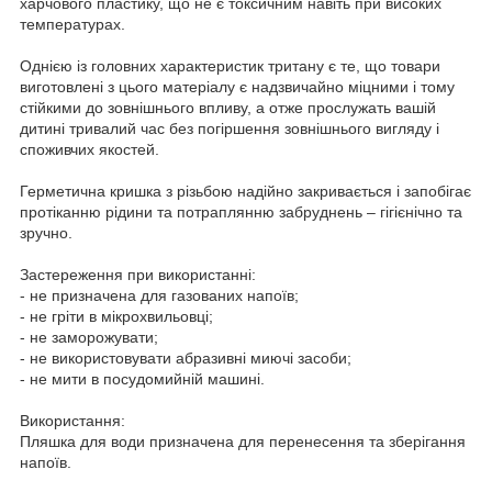
харчового пластику, що не є токсичним навіть при високих
температурах.
Однією із головних характеристик тритану є те, що товари
виготовлені з цього матеріалу є надзвичайно міцними і тому
стійкими до зовнішнього впливу, а отже прослужать вашій
дитині тривалий час без погіршення зовнішнього вигляду і
споживчих якостей.
Герметична кришка з різьбою надійно закривається і запобігає
протіканню рідини та потраплянню забруднень – гігієнічно та
зручно.
Застереження при використанні:
- не призначена для газованих напоїв;
- не гріти в мікрохвильовці;
- не заморожувати;
- не використовувати абразивні миючі засоби;
- не мити в посудомийній машині.
Використання:
Пляшка для води призначена для перенесення та зберігання
напоїв.