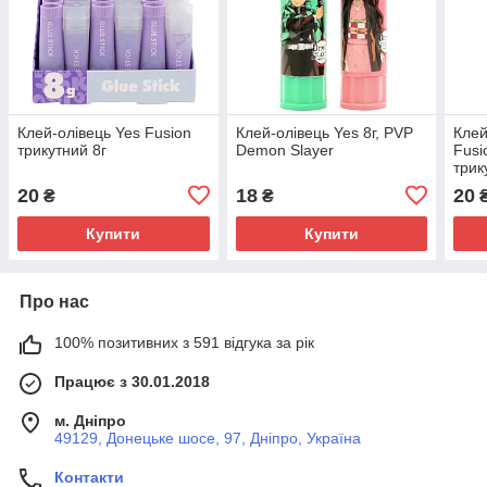
Клей-олівець Yes Fusion
Клей-олівець Yes 8г, PVP
Клей
трикутний 8г
Demon Slayer
Fusi
трик
20
18
20
₴
₴
Купити
Купити
Про нас
100% позитивних з 591 відгука за рік
Працює з 30.01.2018
м. Дніпро
49129, Донецьке шосе, 97, Дніпро, Україна
Контакти