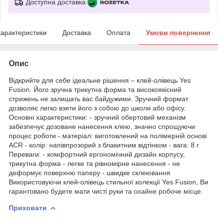
Доступна доставка
арактеристики
Доставка
Оплата
Умови повернення
Опис
Відкрийте для себе ідеальне рішення – клей-олівець Yes
Fusion. Його зручна трикутна форма та високоякісний
стрижень не залишать вас байдужими. Зручний формат
дозволяє легко взяти його з собою до школи або офісу.
Основні характеристики: - зручний обертовий механізм
забезпечує дозоване нанесення клею, значно спрощуючи
процес роботи - матеріал: виготовлений на полімерній основі
ACR - колір: напівпрозорий з блакитним відтінком - вага: 8 г
Переваги: - комфортний ергономічний дизайн корпусу,
трикутна форма - легке та рівномірне нанесення - не
деформує поверхню паперу - швидке склеювання
Використовуючи клей-олівець стильної колекції Yes Fusion, Ви
гарантовано будете мати чисті руки та охайне робоче місце.
Приховати