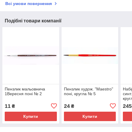
Всі умови повернення
Подібні товари компанії
Пензлик мальовнича
Пензлик худож. "Maestro"
Набі
1Вересня поні № 2
поні, кругла № 5
синт
круг
плос
11
24
245
₴
₴
Stud
Купити
Купити