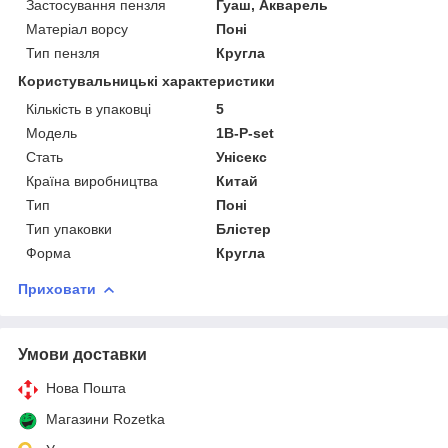
Застосування пензля
Гуаш, Акварель
Матеріал ворсу
Поні
Тип пензля
Кругла
Користувальницькі характеристики
Кількість в упаковці
5
Мoдель
1В-P-set
Стать
Унісекс
Країна виробництва
Китай
Тип
Поні
Тип упаковки
Блістер
Форма
Кругла
Приховати
Умови доставки
Нова Пошта
Магазини Rozetka