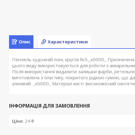
Опис
Характеристики
Пензель художній поні, кругла №5._x000D_ Призначена д
цього виду використовуються для роботи з акварельни
Після використання видалити залишки фарби, ретельн
виготовлена з пластику, покритого рідкою гумою, що да
алюміній. _x000D_ Матеріал кисті: високоякісний синтет
ІНФОРМАЦІЯ ДЛЯ ЗАМОВЛЕННЯ
Ціна:
24 ₴