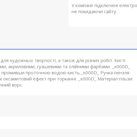
У компанії підключені електр
не покидаючи сайту.
ля художньої творчості, а також для різних робіт. Кисті
ми, акриловими, гуашевими та олійними фарбами. _x000D_
о промивши проточною водою кисть._x000D_ Ручка пензля
є оксамитовий ефект при торканні. _x000D_ Матеріал гільзи:
ичний ворс.