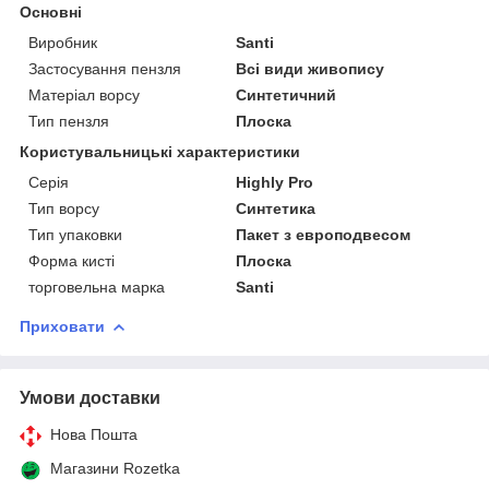
Основні
Виробник
Santi
Застосування пензля
Всі види живопису
Матеріал ворсу
Синтетичний
Тип пензля
Плоска
Користувальницькі характеристики
Серія
Highly Pro
Тип ворсу
Синтетика
Тип упаковки
Пакет з европодвесом
Форма кисті
Плоска
торговельна марка
Santi
Приховати
Умови доставки
Нова Пошта
Магазини Rozetka