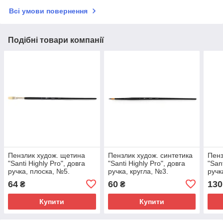
Всі умови повернення
Подібні товари компанії
Пензлик худож. щетина
Пензлик худож. синтетика
Пенз
"Santi Highly Pro", довга
"Santi Highly Pro", довга
"San
ручка, плоска, №5.
ручка, кругла, №3.
ручк
64
60
130
₴
₴
Купити
Купити