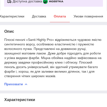
Доступна доставка
Характеристики
Доставка
Оплата
Умови повернення
Опис
Плоскі пензлі «Santi Highly Pro» відрізняються чудовою якістю
синтетичного ворсу, особливою еластичністю і пружністю
волосяного пучка. Представлені на довжиною ручці,
захищеної матовим лаком. Дуже добре підходять для роботи
з усіма видами фарби. Міцна обойма надійно зафіксована на
держаку завдяки професійному клею і обтиску. Плоский
пензль досить універсальий, він здатний утримувати багато
фарби і, хорош, як для заливки великих ділянок, так і для
створення чітких широких мазків.
Приховати
Характеристики