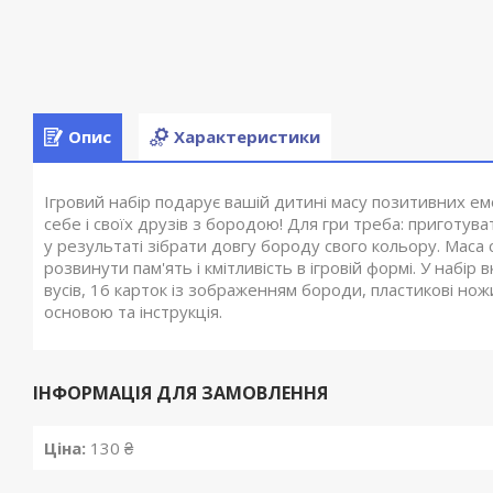
Опис
Характеристики
Ігровий набір подарує вашій дитині масу позитивних е
себе і своїх друзів з бородою! Для гри треба: приготува
у результаті зібрати довгу бороду свого кольору. Маса 
розвинути пам'ять і кмітливість в ігровій формі. У набір
вусів, 16 карток із зображенням бороди, пластикові ножи
основою та інструкція.
ІНФОРМАЦІЯ ДЛЯ ЗАМОВЛЕННЯ
Ціна:
130 ₴