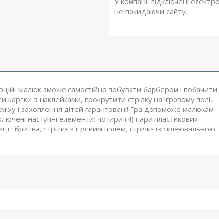
У компанії підключені електр
не покидаючи сайту.
моцій! Малюк зможе самостійно побувати барбером і побачити
ти картки з наклейками, прокрутити стрілку на ігровому полі,
сміху і захоплення дітей гарантовані! Гра допоможе малюкам
 включені наступні елементи: чотири (4) пари пластикових
ці і бритва, стрілка з ігровим полем, стрічка із склеювальною