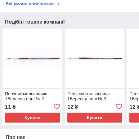
Всі умови повернення
Подібні товари компанії
Пензлик мальовнича
Пензлик мальовнича
Пенз
1Вересня поні № 2
1Вересня поні № 3
1Вер
11
12
12
₴
₴
Купити
Купити
Про нас